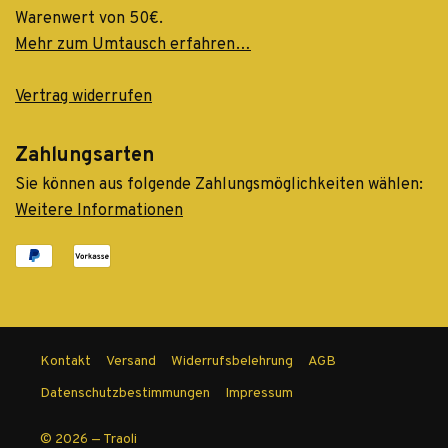
Warenwert von 50€.
Mehr zum Umtausch erfahren…
Vertrag widerrufen
Zahlungsarten
Sie können aus folgende Zahlungsmöglichkeiten wählen:
Weitere Informationen
Kontakt
Versand
Widerrufsbelehrung
AGB
Datenschutzbestimmungen
Impressum
© 2026 — Traoli