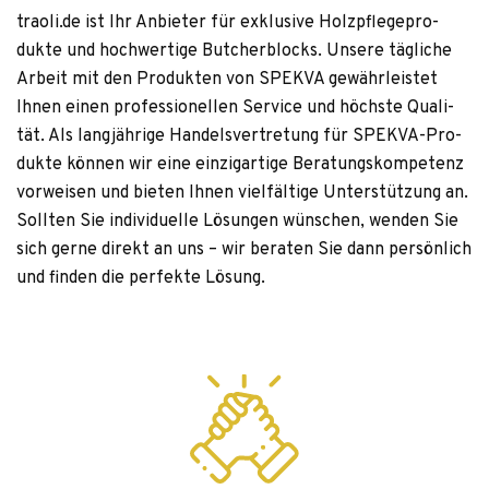
traoli.de ist Ihr Anbie­ter für exklu­sive Holz­pfle­ge­pro­
dukte und hoch­wer­tige But­cher­blocks. Unsere täg­li­che
Arbeit mit den Pro­duk­ten von SPEKVA gewähr­leis­tet
Ihnen einen pro­fes­sio­nel­len Ser­vice und höchste Qua­li­
tät. Als lang­jäh­rige Han­dels­ver­tre­tung für SPEKVA-Pro­
dukte kön­nen wir eine ein­zig­ar­tige Bera­tungs­kom­pe­tenz
vor­wei­sen und bie­ten Ihnen viel­fäl­tige Unter­stüt­zung an.
Soll­ten Sie indi­vi­du­elle Lösun­gen wün­schen, wen­den Sie
sich gerne direkt an uns – wir bera­ten Sie dann per­sön­lich
und fin­den die per­fekte Lösung.