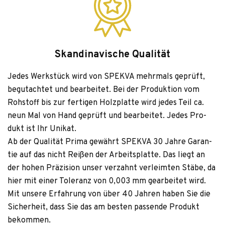
Skandinavische Qualität
Jedes Werk­stück wird von SPEKVA mehr­mals geprüft,
begut­ach­tet und bear­bei­tet. Bei der Pro­duk­tion vom
Roh­stoff bis zur fer­ti­gen Holz­platte wird jedes Teil ca.
neun Mal von Hand geprüft und bear­bei­tet. Jedes Pro­
dukt ist Ihr Unikat.
Ab der Qua­li­tät Prima gewährt SPEKVA 30 Jahre Garan­
tie auf das nicht Rei­ßen der Arbeits­platte. Das liegt an
der hohen Prä­zi­sion unser ver­zahnt ver­leim­ten Stäbe, da
hier mit einer Tole­ranz von 0,003 mm gear­bei­tet wird.
Mit unsere Erfah­rung von über 40 Jah­ren haben Sie die
Sicher­heit, dass Sie das am bes­ten pas­sende Pro­dukt
bekommen.