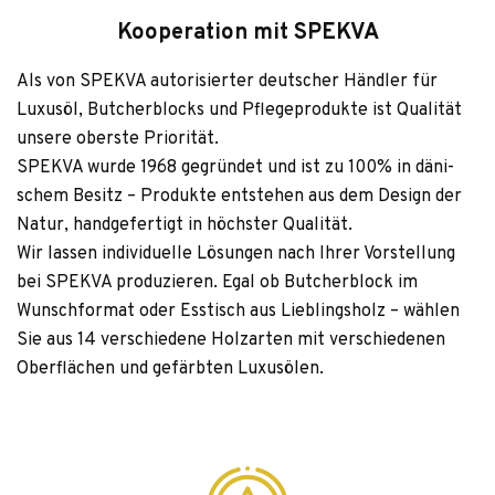
Kooperation mit SPEKVA
Als von SPEKVA auto­ri­sier­ter deut­scher Händ­ler für
Luxusöl, But­cher­blocks und Pfle­ge­pro­dukte ist Qua­li­tät
unsere oberste Priorität.
SPEKVA wurde 1968 gegrün­det und ist zu 100% in däni­
schem Besitz – Pro­dukte ent­ste­hen aus dem Design der
Natur, hand­ge­fer­tigt in höchs­ter Qualität.
Wir las­sen indi­vi­du­elle Lösun­gen nach Ihrer Vor­stel­lung
bei SPEKVA pro­du­zie­ren. Egal ob But­cher­block im
Wunsch­for­mat oder Ess­tisch aus Lieb­lings­holz – wäh­len
Sie aus 14 ver­schie­dene Holz­ar­ten mit ver­schie­de­nen
Ober­flä­chen und gefärb­ten Luxusölen.