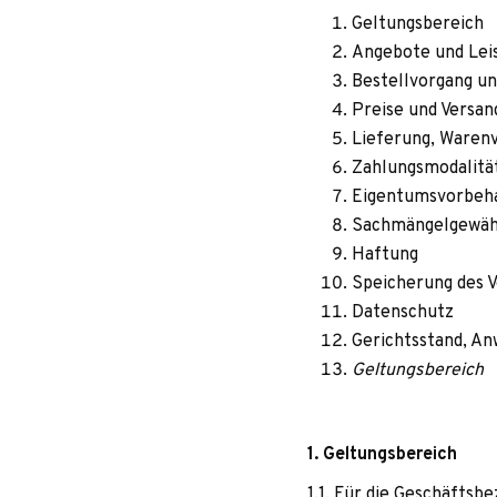
Geltungsbereich
Ange­bote und Le
Bestell­vor­gang u
Preise und Versa
Lie­fe­rung, Ware
Zahlungsmodalitä
Eigentumsvorbeh
Sach­män­gel­ge­wäh
Haftung
Spei­che­rung des 
Datenschutz
Gerichts­stand, An
Geltungsbereich
1. Gel­tungs­be­reich
1.1. Für die Geschäfts­be