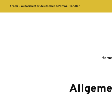
traoli – autorisierter deutscher SPEKVA-Händler
Hom
Allgeme