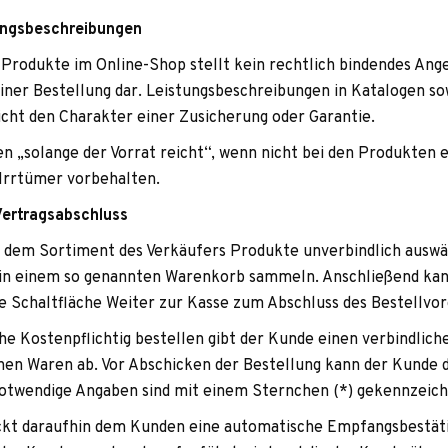
tungsbeschreibungen
r Pro­dukte im Online-Shop stellt kein recht­lich bin­den­des Ang
ner Bestel­lung dar. Leis­tungs­be­schrei­bun­gen in Kata­lo­gen s
icht den Cha­rak­ter einer Zusi­che­rung oder Garantie.
ten „solange der Vor­rat reicht“, wenn nicht bei den Pro­duk­ten
 Irr­tü­mer vorbehalten.
 Vertragsabschluss
dem Sor­ti­ment des Ver­käu­fers Pro­dukte unver­bind­lich aus­wä
en in einem so genann­ten Waren­korb sam­meln. Anschlie­ßend ka
 Schalt­flä­che Wei­ter zur Kasse zum Abschluss des Bestell­vor
che Kos­ten­pflich­tig bestel­len gibt der Kunde einen ver­bind­li
chen Waren ab. Vor Abschi­cken der Bestel­lung kann der Kunde d
Not­wen­dige Anga­ben sind mit einem Stern­chen (*) gekennzeic
ckt dar­auf­hin dem Kun­den eine auto­ma­ti­sche Emp­fangs­be­stä­t