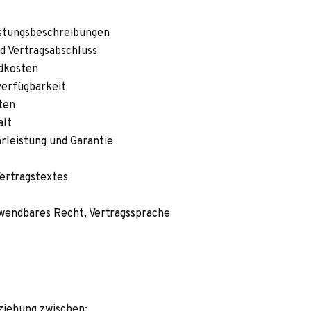
istungsbeschreibungen
nd Vertragsabschluss
ndkosten
nverfügbarkeit
ten
alt
r­leis­tung und Garantie
Vertragstextes
wend­ba­res Recht, Vertragssprache
­zie­hung zwischen: