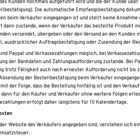
 des Kun­den noch­mals auf­ge­führt wird und die der Kunde über
­be­stä­ti­gung). Die auto­ma­ti­sche Emp­fangs­be­stä­ti­gung doku­m
den beim Ver­käu­fer ein­ge­gan­gen ist und stellt keine Annahme
 dann zustande, wenn der Ver­käu­fer das bestellte Pro­dukt inn
n­den ver­sen­det, über­ge­ben oder den Ver­sand an den Kun­den 
, aus­drück­li­cher Auf­trags­be­stä­ti­gung oder Zusen­dung der Re
sind Pay­pal und Vor­kas­se­zah­lun­gen mög­lich, bei Vor­kas­se­zah
lung der Bank­da­ten und Zah­lungs­auf­for­de­rung zustande. Bei P
g trotz Fäl­lig­keit auch nach erneu­ter Auf­for­de­rung nicht bis
bsen­dung der Bestell­be­stä­ti­gung beim Ver­käu­fer ein­ge­gan­gen
it der Folge, dass die Bestel­lung hin­fäl­lig ist und den Ver­käu­f
st dann für den Käu­fer und Ver­käu­fer ohne wei­tere Fol­gen erle­
­se­zah­lun­gen erfolgt daher längs­tens für 10 Kalendertage.
kosten
der Web­site des Ver­käu­fers ange­ge­ben sind, ver­ste­hen sich ein
n Umsatzsteuer.