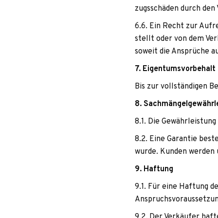
zugs­schä­den durch den V
6.6. Ein Recht zur Auf­r
stellt oder von dem Ver­
soweit die Ansprü­che aus
7. Eigen­tums­vor­be­halt
Bis zur voll­stän­di­gen 
8. Sach­män­gel­ge­währ­
8.1. Die Gewähr­leis­tun
8.2. Eine Garan­tie best
wurde. Kun­den wer­den üb
9. Haf­tung
9.1. Für eine Haf­tung de
Anspruchs­vor­aus­set­zu
9.2. Der Ver­käu­fer haf­t