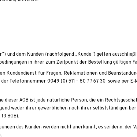
er“) und dem Kun­den (nach­fol­gend „Kunde“) gel­ten aus­schließ­l
be­din­gun­gen in ihrer zum Zeit­punkt der Bestel­lung gül­ti­gen F
­ren Kun­den­dienst für Fra­gen, Rekla­ma­tio­nen und Bean­stan­du
 der Tele­fon­num­mer 0049 (0) 511 – 80 77 67 30 sowie per E‑
ne die­ser AGB ist jede natür­li­che Per­son, die ein Rechts­ge­sc
gend weder ihrer gewerb­li­chen noch ihrer selbst­stän­di­gen beruf
 13 BGB).
gun­gen des Kun­den wer­den nicht aner­kannt, es sei denn, der V
.