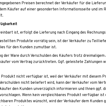
nge­ge­be­nen Prei­sen berech­net der Ver­käu­fer für die Lie­fe­run
 dem Käu­fer auf einer geson­der­ten Infor­ma­ti­ons­seite und im 
lt.
rfügbarkeit
­ein­bart ist, erfolgt die Lie­fe­rung nach Ein­gang des Rechnung
estell­ten Pro­dukte vor­rä­tig sein, ist der Ver­käu­fer zu Teil­lie­
dies für den Kun­den zumut­bar ist.
ng der Ware durch Ver­schul­den des Käu­fers trotz drei­ma­li­gem A
­käu­fer vom Ver­trag zurück­tre­ten. Ggf. geleis­tete Zah­lun­gen
Pro­dukt nicht ver­füg­bar ist, weil der Ver­käu­fer mit die­sem P
Ver­schul­den nicht belie­fert wird, kann der Ver­käu­fer vom Ver­t
­käu­fer den Kun­den unver­züg­lich infor­mie­ren und Ihnen ggf. di
 vor­schla­gen. Wenn kein ver­gleich­ba­res Pro­dukt ver­füg­bar i
eich­ba­ren Pro­duk­tes wünscht, wird der Ver­käu­fer dem Kun­den 