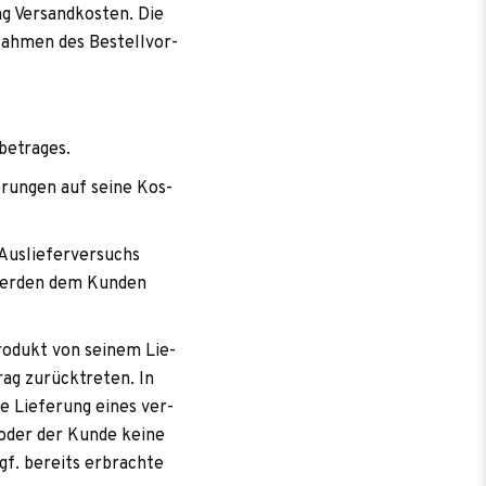
g Ver­sand­kos­ten. Die
Rah­men des Bestell­vor­
sbetrages.
fe­run­gen auf seine Kos­
us­lie­fer­ver­suchs
 wer­den dem Kun­den
ro­dukt von sei­nem Lie­
rag zurück­tre­ten. In
e Lie­fe­rung eines ver­
st oder der Kunde keine
ggf. bereits erbrachte