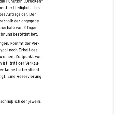
 die Funk­tion „Dru­cken“
en­tiert ledig­lich, dass
 des Antrags dar. Der
er­halb der ange­ge­be­
inner­halb von 2 Tagen
ch­nung bestä­tigt hat.
­lun­gen, kommt der Ver­
ay­pal nach Erhalt des
 zu einem Zeit­punkt von
 ist, tritt der Ver­käu­
er keine Lie­fer­pflicht
digt. Eine Reser­vie­rung
­schließ­lich der jeweils