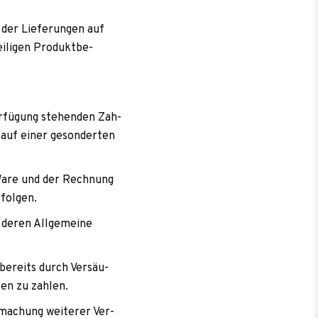
der Lie­fe­run­gen auf
­li­gen Pro­dukt­be­
­fü­gung ste­hen­den Zah­
l auf einer geson­der­ten
 Ware und der Rech­nung
rfolgen.
n deren All­ge­meine
bereits durch Ver­säu­
­sen zu zahlen.
­ma­chung wei­te­rer Ver­