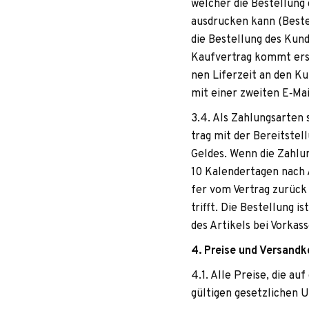
wel­cher die Bestel­lung
aus­dru­cken kann (Bestell
die Bestel­lung des Kun­
Kauf­ver­trag kommt erst
nen Lifer­zeit an den Ku
mit einer zwei­ten E‑Mail
3.4. Als Zah­lungs­ar­ten 
trag mit der Bereit­stel­
Gel­des. Wenn die Zah­lun
10 Kalen­der­ta­gen nach A
fer vom Ver­trag zurück m
trifft. Die Bestel­lung i
des Arti­kels bei Vor­kas
4. Preise und Versand
4.1. Alle Preise, die auf 
gül­ti­gen gesetz­li­che