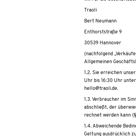
Traoli
Bert Neu­mann
Enthorst­straße 9
30539 Han­no­ver
(nach­fol­gend „Ver­käu­f
All­ge­mei­nen Geschäfts­
1.2. Sie errei­chen unse
Uhr bis 16:30 Uhr unter
hello@traoli.de.
1.3. Ver­brau­cher im Sin
abschließt, der über­wie­
rech­net wer­den kann (§
1.4. Abwei­chende Bedin­
Gel­tung aus­drück­lich zu