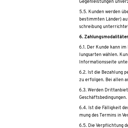
Gegen­leis­tun­gen unver­
5.5. Kun­den wer­den über
bestimm­ten Län­der) auf 
schrei­bung unterrichte
6. Zah­lungs­mo­da­li­tä­te
6.1. Der Kunde kann im R
lungs­ar­ten wäh­len. Kun
Infor­ma­ti­ons­seite unt
6.2. Ist die Bezah­lung 
zu erfol­gen. Bei allen 
6.3. Wer­den Dritt­an­bie­
Geschäftsbedingungen.
6.4. Ist die Fäl­lig­kei
mung des Ter­mins in Ver­
6.5. Die Ver­pflich­tung 