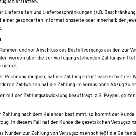
züg­lich erstatten.
 Lie­fer­zei­ten und Lie­fer­be­schrän­kun­gen (z.B. Beschrän­kung 
einer geson­der­ten Infor­ma­ti­ons­seite oder inner­halb der jewei
t.
n
ah­men und vor Abschluss des Bestell­vor­gangs aus den zur Ver
­den wer­den über die zur Ver­fü­gung ste­hen­den Zah­lungs­mit­te
errichtet.
per Rech­nung mög­lich, hat die Zah­lung sofort nach Erhalt der
ande­ren Zahl­wei­sen hat die Zah­lung im Vor­aus ohne Abzug zu e
ter mit der Zah­lungs­ab­wick­lung beauf­tragt, z.B. Pay­pal. gel­te
t der Zah­lung nach dem Kalen­der bestimmt, so kommt der Kunde 
zug. In die­sem Fall hat der Kunde die gesetz­li­chen Ver­zugs­zin
des Kun­den zur Zah­lung von Ver­zugs­zin­sen schließt die Gel­tend