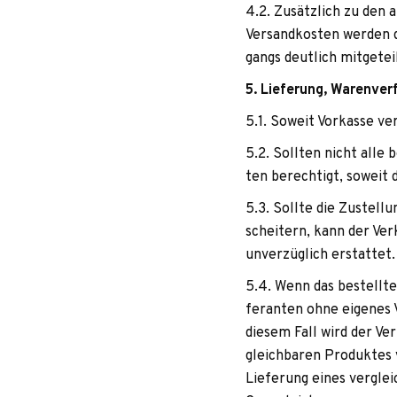
4.2. Zusätz­lich zu den a
Ver­sand­kos­ten wer­den
gangs deut­lich mitgetei
5. Lie­fe­rung, Warenve
5.1. Soweit Vor­kasse ver
5.2. Soll­ten nicht alle b
ten berech­tigt, soweit 
5.3. Sollte die Zustel­lu
schei­tern, kann der Ver
unver­züg­lich erstattet.
5.4. Wenn das bestellte 
fe­ran­ten ohne eige­nes 
die­sem Fall wird der Ver
gleich­ba­ren Pro­duk­tes
Lie­fe­rung eines ver­gl