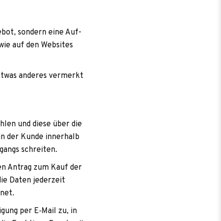
e­bot, son­dern eine Auf­
owie auf den Web­sites
 etwas ande­res ver­merkt
h­len und diese über die
nn der Kunde inner­halb
­gangs schreiten.
­chen Antrag zum Kauf der
ie Daten jeder­zeit
hnet.
i­gung per E‑Mail zu, in