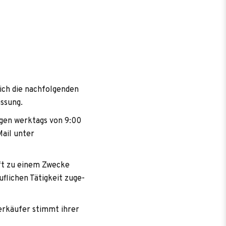
ich die nach­fol­gen­den
assung.
n­gen werk­tags von 9:00
Mail unter
häft zu einem Zwe­cke
­li­chen Tätig­keit zuge­
er­käu­fer stimmt ihrer