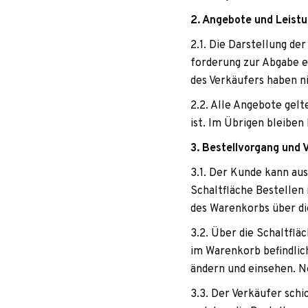
2. Ange­bote und Leis
2.1. Die Dar­stel­lung de
for­de­rung zur Abgabe ei
des Ver­käu­fers haben n
2.2. Alle Ange­bote gel­
ist. Im Übri­gen blei­ben
3. Bestell­vor­gang und
3.1. Der Kunde kann aus 
Schalt­flä­che Bestel­l
des Waren­korbs über die
3.2. Über die Schalt­flä­
im Waren­korb befind­li­
ändern und ein­se­hen. 
3.3. Der Ver­käu­fer schi