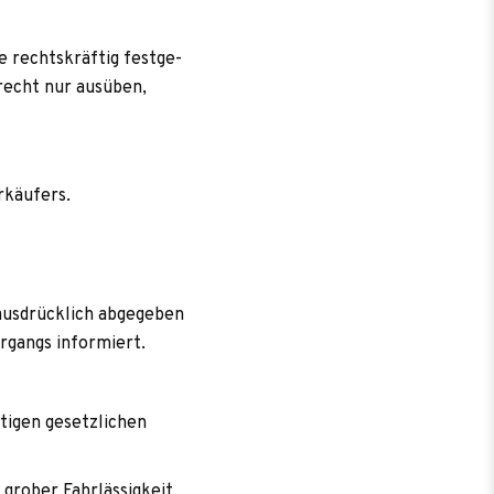
rechts­kräf­tig fest­ge­
recht nur aus­üben,
erkäufers.
us­drück­lich abge­ge­ben
or­gangs informiert.
ti­gen gesetz­li­chen
ro­ber Fahr­läs­sig­keit