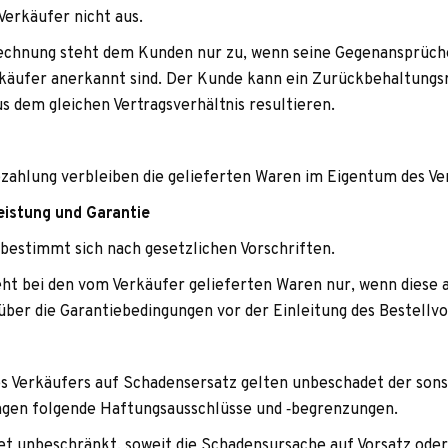
er­käu­fer nicht aus.
ech­nung steht dem Kun­den nur zu, wenn seine Gegen­an­sprü­che 
käu­fer aner­kannt sind. Der Kunde kann ein Zurück­be­hal­tungs­
 dem glei­chen Ver­trags­ver­hält­nis resultieren.
Bezah­lung ver­blei­ben die gelie­fer­ten Waren im Eigen­tum des V
leis­tung und Garantie
g bestimmt sich nach gesetz­li­chen Vorschriften.
eht bei den vom Ver­käu­fer gelie­fer­ten Waren nur, wenn diese a
er die Garan­tie­be­din­gun­gen vor der Ein­lei­tung des Bestell­v
s Ver­käu­fers auf Scha­dens­er­satz gel­ten unbe­scha­det der sons­
n­gen fol­gende Haf­tungs­aus­schlüsse und ‑begren­zun­gen.
et unbe­schränkt, soweit die Scha­dens­ur­sa­che auf Vor­satz oder g