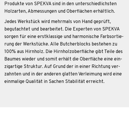
Pro­dukte von SPEKVA sind in den unter­schied­lichs­ten
Holz­ar­ten, Abmes­sun­gen und Ober­flä­chen erhältlich.
Jedes Werk­stück wird mehr­mals von Hand geprüft,
begut­ach­tet und bear­bei­tet. Die Exper­ten von SPEKVA
sor­gen für eine erst­klas­sige und har­mo­ni­sche Farb­sor­tie­
rung der Werk­stü­cke. Alle But­cher­blocks bestehen zu
100% aus Hirn­holz. Die Hirn­holz­ober­flä­che gibt Teile des
Bau­mes wie­der und somit erhält die Ober­flä­che eine ein­
zig­ar­tige Struk­tur. Auf Grund der in einer Rich­tung ver­
zahn­ten und in der ande­ren glat­ten Ver­lei­mung wird eine
ein­ma­lige Qua­li­tät in Sachen Sta­bi­li­tät erreicht.