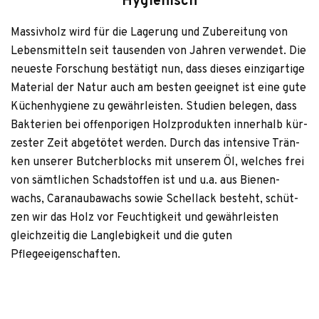
Hygienisch
Mas­siv­holz wird für die Lage­rung und Zube­rei­tung von
Lebens­mit­teln seit tau­sen­den von Jah­ren ver­wen­det. Die
neu­este For­schung bestä­tigt nun, dass die­ses ein­zig­ar­tige
Mate­rial der Natur auch am bes­ten geeig­net ist eine gute
Küchen­hy­giene zu gewähr­leis­ten. Stu­dien bele­gen, dass
Bak­te­rien bei offen­po­ri­gen Holz­pro­duk­ten inner­halb kür­
zes­ter Zeit abge­tö­tet wer­den. Durch das inten­sive Trän­
ken unse­rer But­cher­blocks mit unse­rem Öl, wel­ches frei
von sämt­li­chen Schad­stof­fen ist und u.a. aus Bie­nen­
wachs, Car­anau­ba­wachs sowie Schel­lack besteht, schüt­
zen wir das Holz vor Feuch­tig­keit und gewähr­leis­ten
gleich­zei­tig die Lang­le­big­keit und die guten
Pflegeeigenschaften.