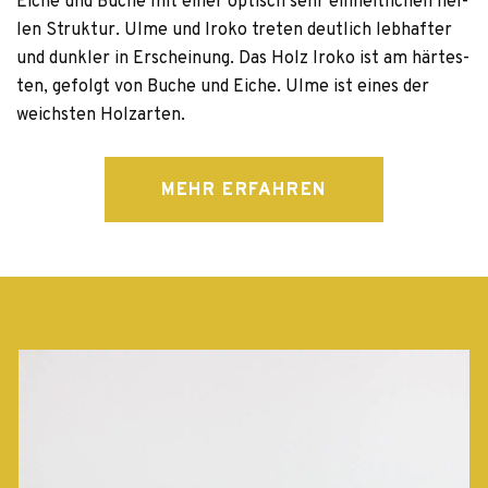
Eiche und Buche mit einer optisch sehr ein­heit­li­chen hel­
len Struk­tur. Ulme und Iroko tre­ten deut­lich leb­haf­ter
und dunk­ler in Erschei­nung. Das Holz Iroko ist am här­tes­
ten, gefolgt von Buche und Eiche. Ulme ist eines der
weichs­ten Holzarten.
MEHR ERFAHREN