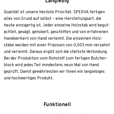
Langlebig
Qua­li­tät ist unsere höchste Prio­ri­tät. SPEKVA fer­ti­gen
alles von Grund auf selbst – eine Her­stel­lungs­art, die
heute ein­zig­ar­tig ist. Jeder ein­zelne Holz­stab wird begut­
ach­tet, gesägt, geho­belt, geschlif­fen und von erfah­re­nen
Hand­wer­kern von Hand ver­leimt. Die ein­zel­nen Holz­
stäbe wer­den mit einer Prä­zi­sion von 0,003 mm ver­zahnt
und ver­leimt. Dar­aus ergibt sich die stärkste Ver­bin­dung.
Bei der Pro­duk­tion vom Roh­stoff zum fer­ti­gen But­cher­
block wird jedes Teil min­des­tens neun Mal von Hand
geprüft. Damit gewähr­leis­ten wir Ihnen ein lang­le­bi­ges
und hoch­wer­ti­ges Produkt.
Funktionell