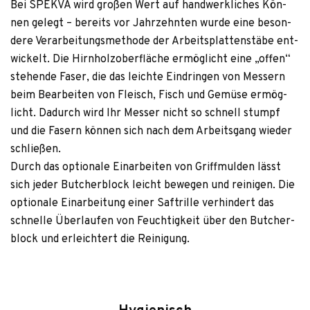
Bei SPEKVA wird gro­ßen Wert auf hand­werk­li­ches Kön­
nen gelegt – bereits vor Jahr­zehn­ten wurde eine beson­
dere Ver­ar­bei­tungs­me­thode der Arbeits­plat­ten­stäbe ent­
wi­ckelt. Die Hirn­holz­ober­flä­che ermög­licht eine „offen“
ste­hende Faser, die das leichte Ein­drin­gen von Mes­sern
beim Bear­bei­ten von Fleisch, Fisch und Gemüse ermög­
licht. Dadurch wird Ihr Mes­ser nicht so schnell stumpf
und die Fasern kön­nen sich nach dem Arbeits­gang wie­der
schließen.
Durch das optio­nale Ein­ar­bei­ten von Griff­mul­den lässt
sich jeder But­cher­block leicht bewe­gen und rei­ni­gen. Die
optio­nale Ein­ar­bei­tung einer Saft­rille ver­hin­dert das
schnelle Über­lau­fen von Feuch­tig­keit über den But­cher­
block und erleich­tert die Reinigung.